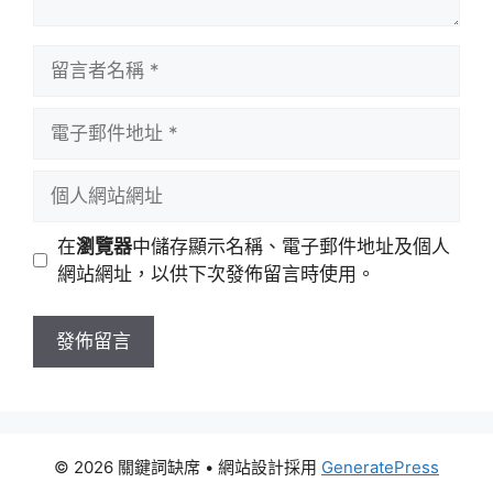
留
言
者
電
名
子
稱
郵
個
件
人
地
網
在
瀏覽器
中儲存顯示名稱、電子郵件地址及個人
址
站
網站網址，以供下次發佈留言時使用。
網
址
© 2026 關鍵詞缺席
• 網站設計採用
GeneratePress