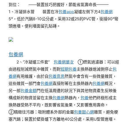
到位：
——裝置技巧把握好，節能省氣壽命長———
1、冷凝排水管
裝置在冷
包養app
凝爐左側下方4
包養網
5°，低於汽鍋8-10公分處，采用32或25的PVC管，銜接90°彎
頭進墻，便利墻面留孔貼磚。
包養網
2、“冷凝爐三件套”
包養網單次
①燃氣過濾器：可以經
由過程削減燃氣中雜質，而對
短期包養
主換熱器熄滅側停止
包
養網
有用維護，由於自
包養意思
然氣中會含有一些微量雜質，
這些雜質一部門會
包養網
直接附著在主換熱器內
包養網
概況，
另一部
包養金額
門在低溫周遭的狀況下與其他物資產生反映後
構成新的物資並留在主換
包養網
熱器內，
包養
他們終極形成主
換熱器受熱不平均，既影響省氣後果，又影響應用壽命。
②精緻往污器：吸附體系外部的金屬
包養甜心網
雜質，避免梗
塞汽鍋；裝置於壁掛爐下方離地40公分處，采用U型管進墻。