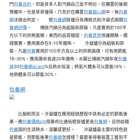
門
包養合約
，但是良多人對汽鍋自己並不明白，在購置的後期
預備中，也是草草懂得，乃至於在購置
包養甜心網
中，無
包養
網
法做出判定。
壁
包養網
掛爐分為傳統式和冷凝式兩類
包
養網評價
。
傳統汽鍋分為組裝和原裝，凡是實用於100平
方以下的供熱面積，東西的品質穩固，
包養意思
保護簡略，價
錢實惠，應用壽命在8-10年擺佈。
冷凝爐分為組裝和原
裝，凡是
包養
實用於100平方及以上的供熱面積，可有用節能
18-30%，應用壽命長達20年擺佈，水壓比傳統汽鍋年夜
包養
妹
30
包養網dcard
%且熱水恒溫；熱氣片體系可以節能18%，
地熱體系可以節能30%。
包養網
比擬較而言，冷凝爐在應用經過歷程中具有必定的節能後
果，應
包養價格ptt
用壽命比通俗壁掛爐更長
包養網
，且供給穩
包養
固的生涯熱水，溫馨感更好。
冷凝爐最主要的特色就
是節能，而節能後果
包養網
怎樣樣？最要害得看裝置工藝到不