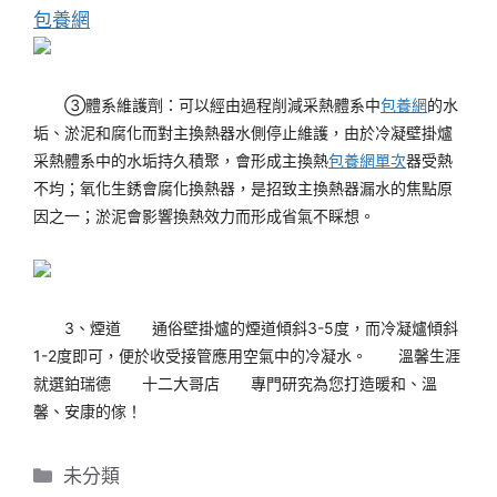
包養網
③體系維護劑：可以經由過程削減采熱體系中
包養網
的水
垢、淤泥和腐化而對主換熱器水側停止維護，由於冷凝壁掛爐
采熱體系中的水垢持久積聚，會形成主換熱
包養網單次
器受熱
不均；氧化生銹會腐化換熱器，是招致主換熱器漏水的焦點原
因之一；淤泥會影響換熱效力而形成省氣不睬想。
3、煙道
通俗壁掛爐的煙道傾斜3-5度，而冷凝爐傾斜
1-2度即可，便於收受接管應用空氣中的冷凝水。
溫馨生涯
就選鉑瑞德
十二大哥店
專門研究為您打造暖和、溫
馨、安康的傢！
分
未分類