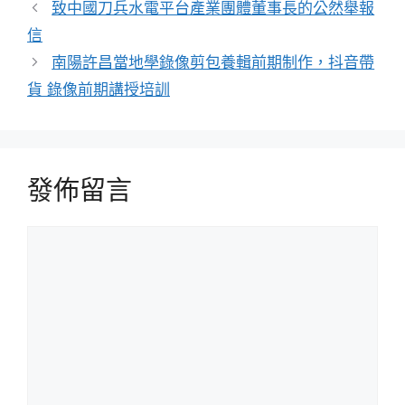
類
致中國刀兵水電平台產業團體董事長的公然舉報
信
南陽許昌當地學錄像剪包養輯前期制作，抖音帶
貨 錄像前期講授培訓
發佈留言
留
言