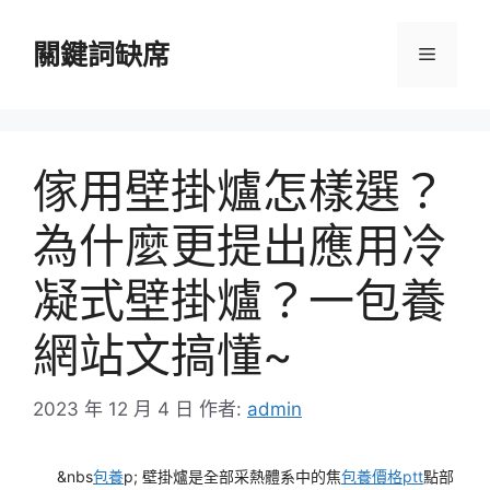
跳
至
關鍵詞缺席
選
主
要
單
內
容
傢用壁掛爐怎樣選？
為什麼更提出應用冷
凝式壁掛爐？一包養
網站文搞懂~
2023 年 12 月 4 日
作者:
admin
&nbs
包養
p; 壁掛爐是全部采熱體系中的焦
包養價格ptt
點部