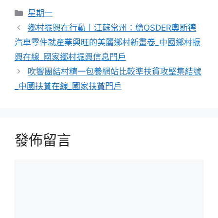
分
星期一
類
鄉村振興在行動丨江蘇常州：繪OSDER奧斯德
汽車零件就產業興旺的美麗鄉村新畫卷_中國鄉村振
興在線_國家鄉村振興信息門戶
吹響團結村精一包養網站比較準扶貧攻堅集結號
_中國扶貧在線_國家扶貧門戶
發佈留言
留
言