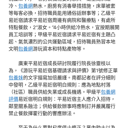
冷、
包養網
熱水，廚房有消毒舉措措施，床單被套
等每客必換，招待職員能用通俗話辦事等；乙級平
易近宿請求平易近宿周邊有病院和醫療點，有處所
特點餐飲，2“淑女。”4小時供給冷熱水，宜按期展開
員工培訓等；甲級平易近宿請求平易近宿有主題凸
起、氣氛濃烈的公共運動區域，招待職員熟習本地
文明
包養網
游玩資本和特點產物等。
廣東平易近宿成長研討院履行院長徐靈枝以
為，《游玩平易近宿基礎請求與評價》第1號修正單
包養妹
的文字描寫加倍嚴謹。南都記者在評分細則
中發明，乙級平易近宿明白規則：應為地點村落
（社區）職員供給失業或成長機遇。甲級平
包養網
評價
易近宿明白規則：平易近宿主人應介入招待，
鄰里關系融洽；供給餐飲辦事時應制訂并嚴厲履行
禁止餐飲揮霍行動的響應辦法。
至于為什么要對尺度停止修正？業內助士以為