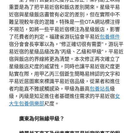
重要是為了把平易近宿和飯店差別開來。星級平易
近宿與星級飯店盡管有必定的差別，但在實際中不
難呈現較年夜的混雜，特殊是一些OTA網站標注得
不規范，如將一些平易近宿標注為星級飯店，影響
了花費者的判定。福建省游玩協會平易近
包養條件
宿分會會長寧軍以為，“修正確切很有需要”，游玩平
易近宿的星級品級改為“丙級、乙級和甲級”，平易近
宿與飯店的界線將更為清楚。本次修正再次確立了
星級飯店尺度的威望性，同時也讓平易近宿尺度更
貼實在際，用甲乙丙三個蒼生簡略易辨認的文字和
平易近居圖案來標識平易近宿品級，從業者和進住
者均能直不雅感觸感染，甲級為最高
包養站長
級
級，丙級是知足進住者基礎進住需求的平易近宿
女
大生包養俱樂部
尺度。
廣東為何無緣甲級？