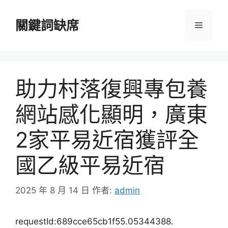
跳
至
關鍵詞缺席
選
主
要
單
內
容
助力村落復興專包養
網站感化顯明，廣東
2家平易近宿獲評全
國乙級平易近宿
2025 年 8 月 14 日
作者:
admin
requestId:689cce65cb1f55.05344388.