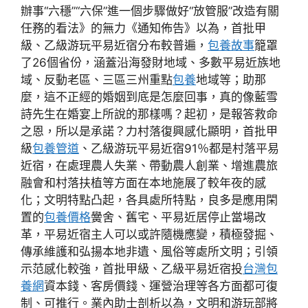
辦事“六穩”“六保”進一個步驟做好“放管服”改造有關
任務的看法》的無力《通知佈告》以為，首批甲
級、乙級游玩平易近宿分布較普遍，
包養故事
籠罩
了26個省份，涵蓋沿海發財地域、多數平易近族地
域、反動老區、三區三州重點
包養
地域等；助那
麼，這不正經的婚姻到底是怎麼回事，真的像藍雪
詩先生在婚宴上所說的那樣嗎？起初，是報答救命
之恩，所以是承諾？力村落復興感化顯明，首批甲
級
包養管道
、乙級游玩平易近宿91％都是村落平易
近宿，在處理農人失業、帶動農人創業、增進農旅
融會和村落扶植等方面在本地施展了較年夜的感
化；文明特點凸起，各具處所特點，良多是應用閑
置的
包養價格
黌舍、舊宅、平易近居停止當場改
革，平易近宿主人可以或許隨機應變，積極發掘、
傳承維護和弘揚本地非遺、風俗等處所文明；引領
示范感化較強，首批甲級、乙級平易近宿投
台灣包
養網
資本錢、客房價錢、運營治理等各方面都可復
制、可推行。業內助士剖析以為，文明和游玩部將