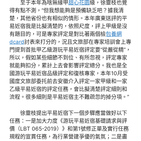
至于本年為啥無緣甲
甜心花園
級，徐靈枝也覺
得有點不測，“但我想能夠是預備缺乏吧？據我清
楚，其他省份也有相似的情形。本年廣東送評的平
易近宿我是比擬清楚的，依照尺度，評上甲級是沒
有題目的，可是專家評定是對比著兩個檢
包養網
dcard
討表來打分的，況且文旅部在專家培訓會上專
門提到首批甲乙級游玩平易近宿評定要“從嚴從精”，
所以，假如某些細節不到位、有所忽視，評定專家
就能夠扣分，累計上去會影響評定總分。我也是全
國游玩平易近宿品級評定和復核專家，本年10月受
國度文旅部委托前去安徽介入評定一家甲級和一家
乙級平易近宿的評定任務，會比擬清楚評定細則和
流程。很多細則是平易近宿主不難疏忽的掉分項。”
徐靈枝提出平易近宿下一個步驟應當做好以下
任務：一是加大力度《游玩平易近宿基礎請求與評
價（LBT 065-2019）》和第1號修正單及實行任務
規程的宣貫任務，為行業營建爭優的氣氛；二是盡