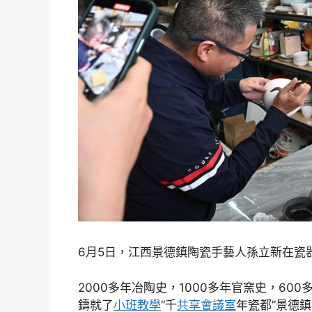
6月5日，江西景德鎮陶瓷手藝人孫立新在瓷
2000多年冶陶史，1000多年官窯史，600
鑄就了
小班教學
“千
共享會議室
年瓷都”景德