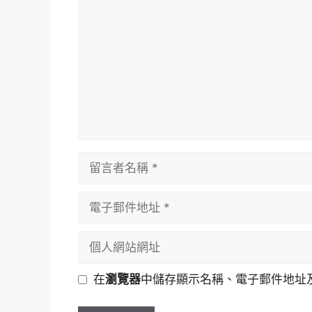
言
留
言
者
電
名
子
稱
郵
個
件
人
地
網
在
瀏覽器
中儲存顯示名稱、電子郵件地址
址
站
網