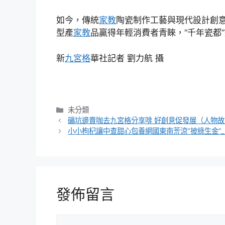
如今，傳統
家教
陶瓷制作工藝與現代設計創
型產
家教
品贏得年輕消費者青睞，“千年瓷都
新
九宮格
華社記者 劉力航 攝
分
未分類
類
礦坑邊賣咖去九宮格分享啡 好創意促發展（人物故
小小枸杞讓中查甜心包養網國東南荒涼“披綠生金”
發佈留言
留