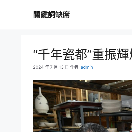
跳
至
關鍵詞缺席
主
要
內
容
“千年瓷都”重振
2024 年 7 月 13 日
作者:
admin