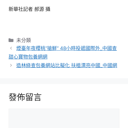
新華社記者 郝源 攝
分
未分類
類
煙臺年夜櫻桃“搶鮮” 48小時投遞國際外_中國查
甜心寶物包養網網
造林綠查包養網站比擬化 扶植漂亮中國_中國網
發佈留言
留
言