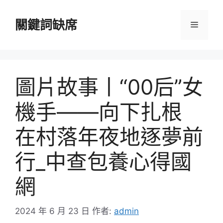
跳
至
關鍵詞缺席
選
主
要
單
內
容
圖片故事丨“00后”女
機手——向下扎根
在村落年夜地逐夢前
行_中查包養心得國
網
2024 年 6 月 23 日
作者:
admin