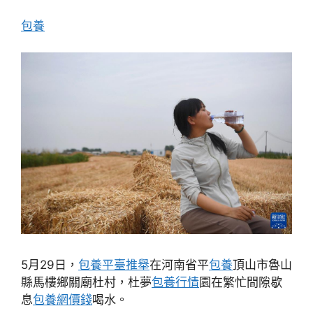
包養
5月29日，
包養平臺推舉
在河南省平
包養
頂山市魯山
縣馬樓鄉關廟杜村，杜夢
包養行情
園在繁忙間隙歇
息
包養網價錢
喝水。