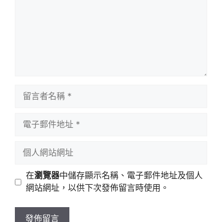
留
言
者
電
名
子
稱
郵
個
件
人
地
網
在
瀏覽器
中儲存顯示名稱、電子郵件地址及個人
址
站
網站網址，以供下次發佈留言時使用。
網
址