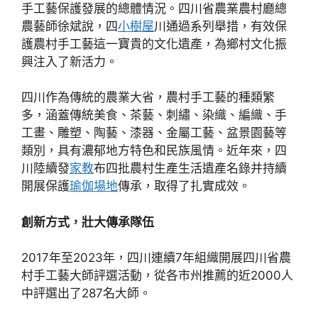
手工藝保護發展的總體情況。四川省農業農村廳總
農藝師徐斌說，四
小樹屋
川通過系列舉措，有效保
護農村手工藝這一寶貴的文化遺產，為鄉村文化振
興注入了新活力。
四川作為傳統的農業大省，農村手工藝的種類繁
多，涵蓋傳統美食、茶藝、刺繡、染織、編織、手
工畫、雕塑、陶藝、漆器、金屬工藝、盆景園藝等
類別，具有濃郁地方特色和民族風情。近年來，四
川陸續發
家教
布四批農村生產生活遺產名錄并持續
開展保護
瑜伽場地
傳承，取得了扎實成效。
創新方式，壯大傳承隊伍
2017年至2023年，四川連續7年組織開展四川省農
村手工藝大師評選活動，從各市州推薦的近2000人
中評選出了287名大師。