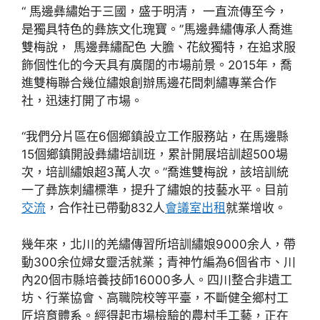
“ 馬邊彝繡始于三國，盛于明清， 一直流傳至今，
是獨具特色的彝族文化瑰寶。”馬邊彝繡傳承人喬進
雙梅說， 馬邊彝繡配色 大膽、花紋獨特，在追求服
飾個性化的今天具有廣闊的市場前景。2015年，喬
進雙梅聯合幾位繡娘創辦馬邊花間刺繡專業合作
社，迅速打開了市場。
“我們分片區在6個鄉鎮設立工作服務站，在馬邊縣
15個鄉鎮開設彝繡培訓班，累計開展培訓超500場
次，培訓繡娘超3萬人次。”喬進雙梅說，該培訓統
一了彝族刺繡標準，提升了繡娘的技藝水平。目前
交流
，合作社已帶動832人
會議室出租
就業增收。
幾年來，北川的羌繡傳習所培訓繡娘9000余人，帶
動300余位婦女靈活就業；青神竹編為6個省市、川
內20個市縣培養技師16000多人。四川整合非遺工
坊、行業協會、高職院校等平臺，不斷健全鄉村工
匠培育體系。經得起市場檢驗的農村手工藝，正在