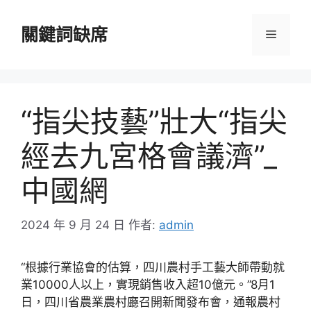
跳
至
關鍵詞缺席
選
主
要
單
內
容
“指尖技藝”壯大“指尖
經去九宮格會議濟”_
中國網
2024 年 9 月 24 日
作者:
admin
“根據行業協會的估算，四川農村手工藝大師帶動就
業10000人以上，實現銷售收入超10億元。”8月1
日，四川省農業農村廳召開新聞發布會，通報農村