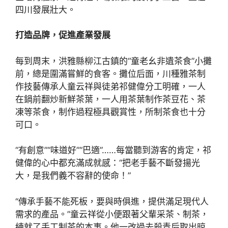
四川發展壯大。
打造品牌，促進產業發展
每到周末，洪雅縣柳江古鎮的“童老幺非遺茶食”小攤
前，總是圍滿嘗鮮的食客。攤位后面，川種雅茶制
作技藝傳承人童云祥與徒弟祁健偉分工明確，一人
在鍋前翻炒新鮮茶葉，一人用茶葉制作茶豆花、茶
凍等茶食，制作過程極具觀賞性，所制茶食也十分
可口。
“有創意”“味道好”“巴適”……每當聽到游客的肯定，祁
健偉的心中都充滿成就感：“把老手藝不斷發揚光
大，是我們義不容辭的使命！”
“傳承手藝不能死板，要與時俱進，提供滿足現代人
需求的產品。”童云祥從小便跟著父輩采茶、制茶，
練就了手工制茶的本事。他一改過去殺青后取出晾