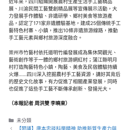
近年來，四川組織開展農村生產生活手工藝精品
展、川渝民間工藝雙創精品展等宣傳展示活動，大
力發展手作體驗、非遺研學、鄉村美食等旅游產
品，認定了171家非遺體驗基地，建成25個傳統手工
藝特色村寨、小鎮，推出10條非遺旅游線路，推動
手工藝元素與鄉村旅游深度融合。
崇州市竹藝村依托道明竹編發展成為集休閑觀光、
藝術創作等于一體的鄉村旅游網紅村；蒲江縣明月
村打造陶藝特色小鎮，陶藝、美食及民宿體驗持續
火爆……四川深入挖掘農村手工藝資源，講好其背后
的歷史文化故事，有力促進了相關產業發展，同時
也促進了這些手工藝不斷傳承創新、發揚光大。
（本報記者 周洪雙 李曉東）
分
未分類
類
【閎議】唐本忠談科學精神 助推新質生產力與