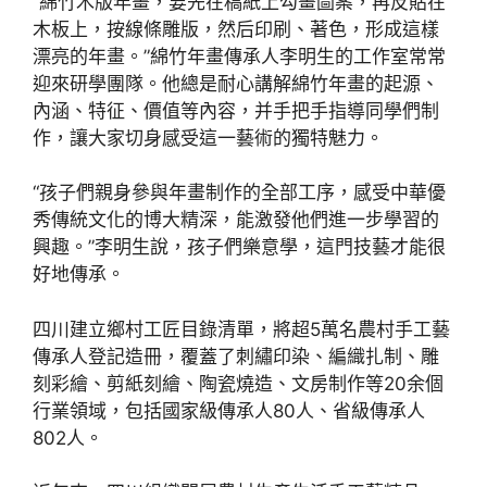
“綿竹木版年畫，要先在稿紙上勾畫圖案，再反貼在
木板上，按線條雕版，然后印刷、著色，形成這樣
漂亮的年畫。”綿竹年畫傳承人李明生的工作室常常
迎來研學團隊。他總是耐心講解綿竹年畫的起源、
內涵、特征、價值等內容，并手把手指導同學們制
作，讓大家切身感受這一藝術的獨特魅力。
“孩子們親身參與年畫制作的全部工序，感受中華優
秀傳統文化的博大精深，能激發他們進一步學習的
興趣。”李明生說，孩子們樂意學，這門技藝才能很
好地傳承。
四川建立鄉村工匠目錄清單，將超5萬名農村手工藝
傳承人登記造冊，覆蓋了刺繡印染、編織扎制、雕
刻彩繪、剪紙刻繪、陶瓷燒造、文房制作等20余個
行業領域，包括國家級傳承人80人、省級傳承人
802人。