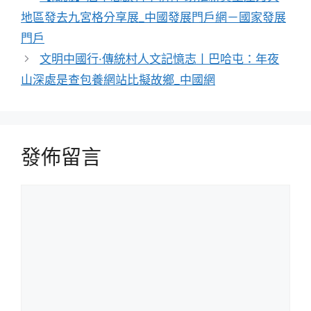
地區發去九宮格分享展_中國發展門戶網－國家發展
門戶
文明中國行·傳統村人文記憶志丨巴哈屯：年夜
山深處是查包養網站比擬故鄉_中國網
發佈留言
留
言