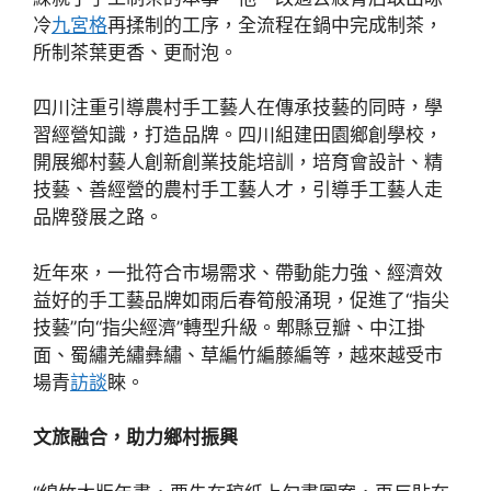
冷
九宮格
再揉制的工序，全流程在鍋中完成制茶，
所制茶葉更香、更耐泡。
四川注重引導農村手工藝人在傳承技藝的同時，學
習經營知識，打造品牌。四川組建田園鄉創學校，
開展鄉村藝人創新創業技能培訓，培育會設計、精
技藝、善經營的農村手工藝人才，引導手工藝人走
品牌發展之路。
近年來，一批符合市場需求、帶動能力強、經濟效
益好的手工藝品牌如雨后春筍般涌現，促進了“指尖
技藝”向“指尖經濟”轉型升級。郫縣豆瓣、中江掛
面、蜀繡羌繡彝繡、草編竹編藤編等，越來越受市
場青
訪談
睞。
文旅融合，助力鄉村振興