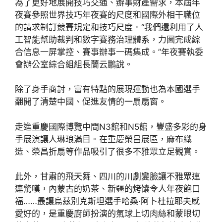
為了更好地展開技巧交通、辦事財產需求，本屆年
夜賽參照世界技巧年夜賽的尺度和國際外相干職位
的請求制訂競賽規定和技巧尺度。“我們還利用了人
工智能幫助裁判和數字賽務治理體系，力圖完成綜
合信息一屏掌控、賽事辦事一碼集成。”年夜賽執委
會辦公室綜合組組長蘭云鵬說。
除了身手商討，富有特點的展現運動也為本國選手
翻開了清楚中國、促進友情的一扇扇窗。
走進重慶國際博覽中間N3館和N5館，豐盛多彩的身
手展演讓人琳琅滿目。在重慶榮昌展區，麻布織
造、榮昌折扇等作品吸引了很多不雅眾立足觀賞。
此外，甘肅的飛天舞、四川的川劇變臉讓不雅眾連
連驚嘆，內蒙古的奶茶、新疆的烤馕令人年夜飽口
福……最讓烏茲別克斯坦選手哈桑·阿卜杜拉耶夫感
愛好的，是重慶廚師扮演的氣球上切肉絲和蒙眼切