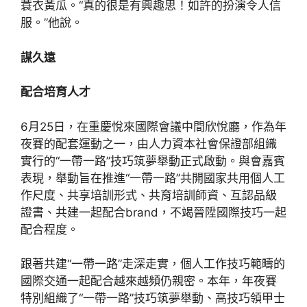
蓑衣黃瓜。“真的很是有興趣思！如許的扮演令人信
服。”他說。
謀久遠
配合培育人才
6月25日，在重慶悅來國際會議中間欣悅廳，作為年
夜賽的配套運動之一，由人力資本社會保證部組織
實行的“一帶一路”技巧筑夢舉動正式啟動。與會嘉賓
表現，舉動旨在推進“一帶一路”共開國家共用個人工
作尺度、共享培訓形式、共育培訓師資、互認品級
證書、共建一起配合brand，不竭晉陞國際技巧一起
配合程度。
跟著共建“一帶一路”走深走實，個人工作技巧範疇的
國際交通一起配合越來越頻仍親密。本年，年夜賽
特別組織了“一帶一路”技巧筑夢舉動、高技巧領甲士