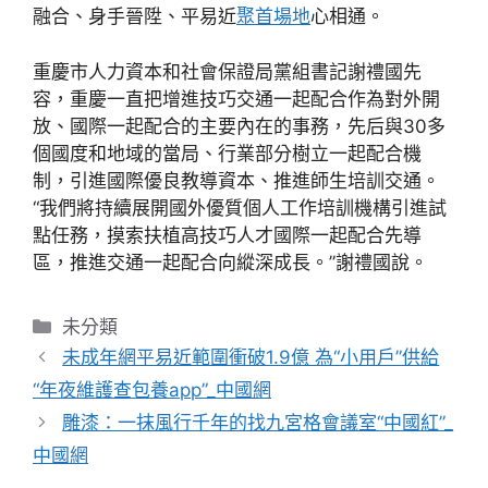
融合、身手晉陞、平易近
聚首場地
心相通。
重慶市人力資本和社會保證局黨組書記謝禮國先
容，重慶一直把增進技巧交通一起配合作為對外開
放、國際一起配合的主要內在的事務，先后與30多
個國度和地域的當局、行業部分樹立一起配合機
制，引進國際優良教導資本、推進師生培訓交通。
“我們將持續展開國外優質個人工作培訓機構引進試
點任務，摸索扶植高技巧人才國際一起配合先導
區，推進交通一起配合向縱深成長。”謝禮國說。
分
未分類
類
未成年網平易近範圍衝破1.9億 為“小用戶”供給
“年夜維護查包養app”_中國網
雕漆：一抹風行千年的找九宮格會議室“中國紅”_
中國網