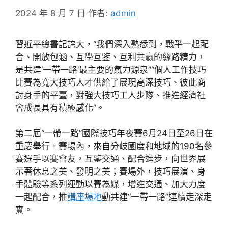
2024 年 8 月 7 日
作者:
admin
習近平總書記誇大，“我們深入熟悉到，戰爭一起配
合、開放包涵、互學互鑒、互利共贏的絲路精力，
是共建‘一帶一路’最主要的氣力源泉”“個人工作技巧
比賽為寬大技巧人才供給了展現高深技巧、彼此商
討身手的平臺，對強大技巧工人步隊、推進經濟社
會成長具有積極感化”。
第二屆“一帶一路”國際技巧年夜賽6月24日至26日在
重慶舉行。賽場內，來自分歧國度和地域的190名參
賽選手以賽會友，互鑒交通、配合進步，向世界展
示著休息之美、發明之美；賽場外，技巧展演、身
手體驗等系列運動以賽為媒，增進交通、加大力度
一起配合，推
講座場地
動共建“一帶一路”連續走深走
實。