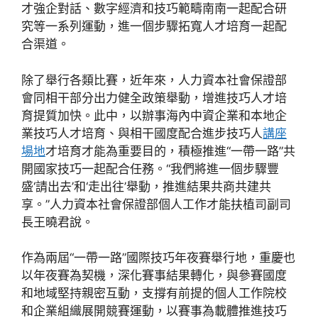
才強企對話、數字經濟和技巧範疇南南一起配合研
究等一系列運動，進一個步驟拓寬人才培育一起配
合渠道。
除了舉行各類比賽，近年來，人力資本社會保證部
會同相干部分出力健全政策舉動，增進技巧人才培
育提質加快。此中，以辦事海內中資企業和本地企
業技巧人才培育、與相干國度配合進步技巧人
講座
場地
才培育才能為重要目的，積極推進“一帶一路”共
開國家技巧一起配合任務。“我們將進一個步驟豐
盛‘請出去’和‘走出往’舉動，推進結果共商共建共
享。”人力資本社會保證部個人工作才能扶植司副司
長王曉君說。
作為兩屆“一帶一路”國際技巧年夜賽舉行地，重慶也
以年夜賽為契機，深化賽事結果轉化，與參賽國度
和地域堅持親密互動，支撐有前提的個人工作院校
和企業組織展開競賽運動，以賽事為載體推進技巧