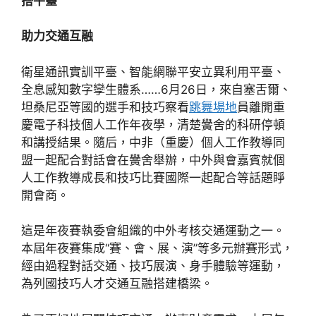
搭平臺
助力交通互融
衛星通訊實訓平臺、智能網聯平安立異利用平臺、
全息感知數字孿生體系……6月26日，來自塞舌爾、
坦桑尼亞等國的選手和技巧察看
跳舞場地
員離開重
慶電子科技個人工作年夜學，清楚黌舍的科研停頓
和講授結果。隨后，中非（重慶）個人工作教導同
盟一起配合對話會在黌舍舉辦，中外與會嘉賓就個
人工作教導成長和技巧比賽國際一起配合等話題睜
開會商。
這是年夜賽執委會組織的中外考核交通運動之一。
本屆年夜賽集成“賽、會、展、演”等多元辦賽形式，
經由過程對話交通、技巧展演、身手體驗等運動，
為列國技巧人才交通互融搭建橋梁。