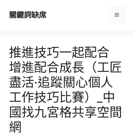
跳
至
關鍵詞缺席
選
主
要
單
內
容
推進技巧一起配合
增進配合成長（工匠
盡活·追蹤關心個人
工作技巧比賽）_中
國找九宮格共享空間
網