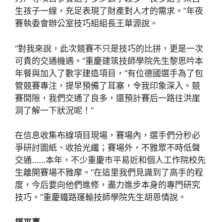
生孩子一線，充足表現了財產對人才的需求。”年夜
賽執委會辦公室技巧組組長王華源說。
“對我來說，此次競賽不只是技巧的比拼，更是一次
可貴的交通機遇。”重慶建筑技師學院先生黎思吟本
年餐與加入了數字建造項目，“有位德國選手為了包
管競賽專注，提早預備了耳塞，令我印象深入。競
賽間隙，我們交通了良多，還預計賽后一路往洪崖
洞了解一下狀況呢！”
在信息收集布線項目現場，賽場內，選手們分秒必
爭研討圖紙、收拾光纖；賽場外，不雅眾不時低聲
交通……本年，不少重慶市平易近和個人工作院校先
生離開賽場不雅摩。“在這里我們見識到了高手的程
度，今后要向他們進修，盡力進步本身的專門研究
技巧。”重慶鐵路運輸技師學院先生胡恩情說。