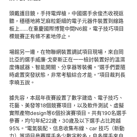
頭戴護目鏡，手持電焊槍，中國選手余俊杰收視返
聽，穩穩地將芝麻粒鉅細的電子元器件裝置到線路
板上……在重慶國際博覽中間N6館，電子技巧項目
標競賽正有條不紊地停止。
場館另一邊，在物聯網裝置調試項目現場，來自岡
比亞的選手威廉·戈麥斯正在一一檢討裝置好的溫濕
度傳感器、智能開關、分享器等裝備。“選手們要隨
時處置突發狀態，非常考驗綜合才能。”項目裁判長
李曉五說。
據先容，本屆年夜賽設置了數字建造、電子技巧、
花藝、美發等18個競賽項目，以及軟件測試、虛擬
實際產物design等6個扮演賽項目。共有190名選手
參賽，均勻年紀22歲，30歲及以下選手占比跨越
95%。“電氣裝配、信息收集布線、car 技巧（新動
力）等項目參賽選手多少數字較多，良多選手來自