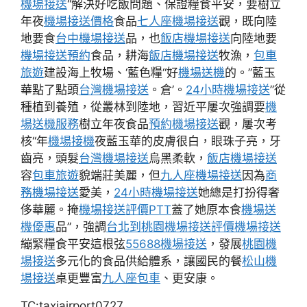
機場接送
“解決好吃飯問題、保證糧食平安，要樹立
年夜
機場接送價格
食品
七人座機場接送
觀，既向陸
地要食
台中機場接送
品，也
飯店機場接送
向陸地要
機場接送預約
食品，耕海
飯店機場接送
牧漁，
包車
旅遊
建設海上牧場、‘藍色糧“好
機場送機
的。”藍玉
華點了點頭
台灣機場接送
。倉’。
24小時機場接送
”從
種植到養殖，從叢林到陸地，習近平屢次強調要
機
場送機服務
樹立年夜食品
預約機場接送
觀，屢次考
核“年
機場接機
夜藍玉華的皮膚很白，眼珠子亮，牙
齒亮，頭髮
台灣機場接送
烏黑柔軟，
飯店機場接送
容
包車旅遊
貌端莊美麗，但
九人座機場接送
因為
商
務機場接送
愛美，
24小時機場接送
她總是打扮得奢
侈華麗。掩
機場接送評價PTT
蓋了她原本食
機場送
機優惠
品”，強調
台北到桃園機場接送
評價機場接送
繃緊糧食平安這根弦
55688機場接送
，發展
桃園機
場接送
多元化的食品供給體系，讓國民的餐
松山機
場接送
桌更豐富
九人座包車
、更安康。
TC:taxiairport0727