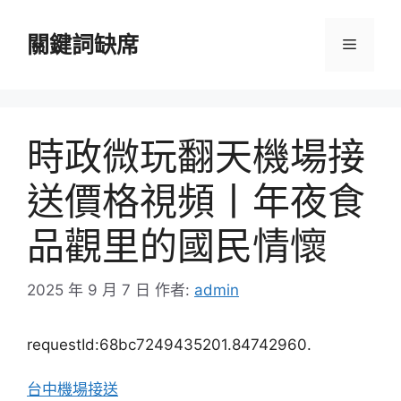
跳
至
關鍵詞缺席
選
主
要
單
內
容
時政微玩翻天機場接
送價格視頻丨年夜食
品觀里的國民情懷
2025 年 9 月 7 日
作者:
admin
requestId:68bc7249435201.84742960.
台中機場接送