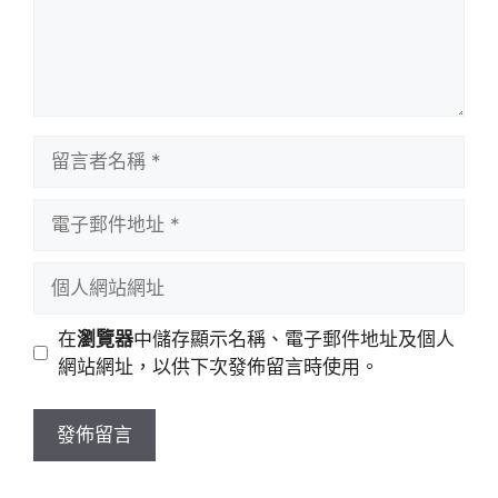
留
言
者
電
名
子
稱
郵
個
件
人
地
網
在
瀏覽器
中儲存顯示名稱、電子郵件地址及個人
址
站
網站網址，以供下次發佈留言時使用。
網
址