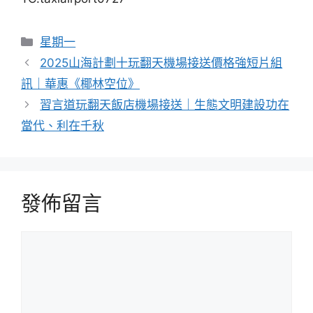
分
星期一
類
2025山海計劃十玩翻天機場接送價格強短片組
訊｜華惠《椰林空位》
習言道玩翻天飯店機場接送｜生態文明建設功在
當代、利在千秋
發佈留言
留
言