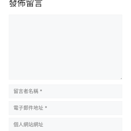
發佈留言
留
言
留
言
者
電
名
子
稱
郵
個
件
人