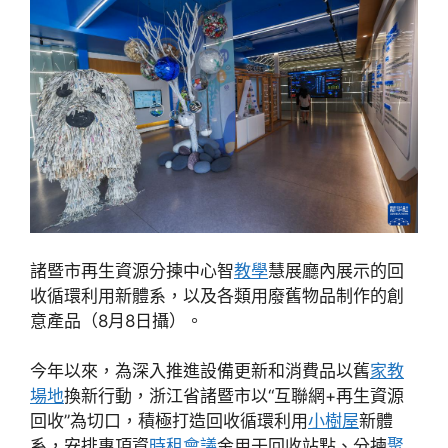
諸暨市再生資源分揀中心智
教學
慧展廳內展示的回
收循環利用新體系，以及各類用廢舊物品制作的創
意產品（8月8日攝）。
今年以來，為深入推進設備更新和消費品以舊
家教
場地
換新行動，浙江省諸暨市以“互聯網+再生資源
回收”為切口，積極打造回收循環利用
小樹屋
新體
系，安排專項資
時租會議
金用于回收站點、分揀
聚