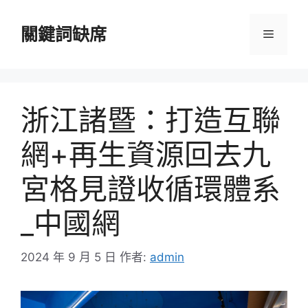
跳
至
關鍵詞缺席
選
主
要
單
內
容
浙江諸暨：打造互聯
網+再生資源回去九
宮格見證收循環體系
_中國網
2024 年 9 月 5 日
作者:
admin