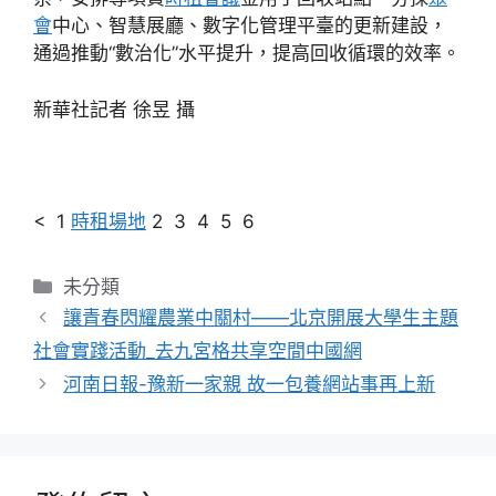
會
中心、智慧展廳、數字化管理平臺的更新建設，
通過推動“數治化”水平提升，提高回收循環的效率。
新華社記者 徐昱 攝
< 1
時租場地
2 3 4 5 6
分
未分類
類
讓青春閃耀農業中關村——北京開展大學生主題
社會實踐活動_去九宮格共享空間中國網
河南日報-豫新一家親 故一包養網站事再上新