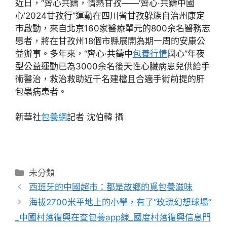
近日，“齊心共鑄，情熱甘孜——‘齊心·共鑄中國
心’2024甘孜行”運動在四川省甘孜躲族自治州康定
市啟動，來自北京160家醫療單元的800余名醫務志
愿者，將在甘孜州18個市縣展開為期一周的安康公
益辦事。多年來，“齊心·共鑄中
包養行情
國心”年夜
型公益運動已為3000余名後天性心臟病患兒供給手
術醫治，救治救助近千名建檔且合適手術前提的肝
包蟲病患者。
新華社
包養網
記者 沈伯韓 攝
分
未分類
類
西班牙的中國超市：都是故鄉的覓包養滋味
海拔2700米平地上的小學，有了“玫瑰幻想球場”
_中國村落復興在查包養app線_國度村落復興信息門