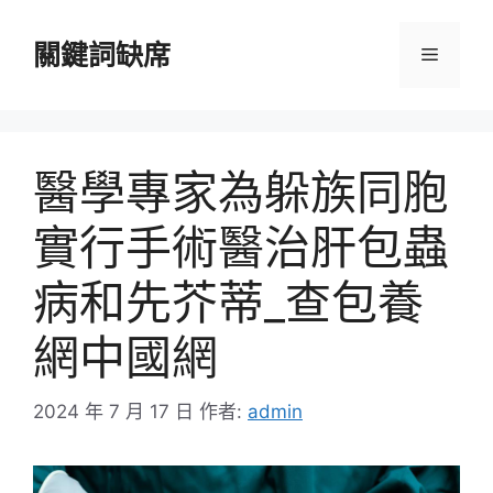
跳
至
關鍵詞缺席
選
主
要
單
內
容
醫學專家為躲族同胞
實行手術醫治肝包蟲
病和先芥蒂_查包養
網中國網
2024 年 7 月 17 日
作者:
admin