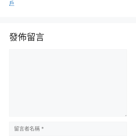
戶
發佈留言
留
言
留
言