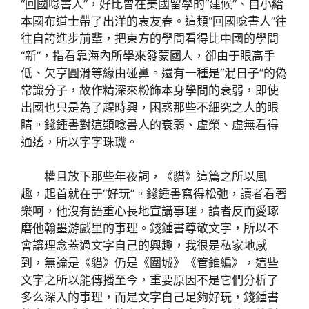
“回國唸書人”，好比曾在美國留學的“建候”、自小給
本國布道士帶了出洋的袁友春。這類“回國唸書人”往
往自誇進步前輩，把東方的學問看得比中國的學問
“新”，指看靠海內所學來發蒙國人，卻由于眼高手
低、欠亨圓滑等緣由碰鼻。還有一種是“混日子”的偽
常識分子，故作精深來粉飾本身學問的衰弱，即使
出國也只是為了趕時興，困惑那些不細究之人的眼
睛。錢鍾書對這類唸書人的衰弱、虛榮、虛無看得
通透，所以字字珠璣。
權且放下那些年夜詞，《貓》這篇之所以風
趣，起首就在于“好玩”。錢鍾書寫得松弛，讀者看著
樂呵，他沒有語重心長地宣講事理，讀者反而愛琢
磨他翰墨游戲里的事理。錢鍾書尊敬文字，所以不
會讓理念蓋過文字自己的興趣，我很是私家地感
到，無論是《貓》仍是《圍城》《管錐編》，這些
文字之所以能傳播至今，重要原因不是它們分析了
多么深入的事理，而是文字自己足夠好玩，錢鍾書