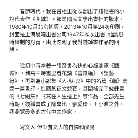
春節時代，我在書柜里從頭翻出了錢鍾書的小
說代表作《圍城》。那是國民文學出書社的版本，
1980年10月北京初版，2013年10月第24次印刷，
封面是上海晨曦出書公司1947年頭次出書《圍城》
時繪制的丹青，由此勾起了我對錢鍾書作品的回
想。
從初中時本著一睹奇書為快的心態瀏覽《圍
城》，到高中時霧里看花讀《管錐編》《談藝
錄》，再到為小說集《人·獸·鬼》中的名篇《貓》寫
過一篇書評，進圍某征文競賽，其間補完了錢鍾書
的《七綴集》《寫在人生邊上》等作品，全部先生
時期，錢鍾書成了除魯迅、張愛玲、王小波之外，
我瀏覽最多的古代中文作家。
寫文人 但少有文人的自憐和酸腐