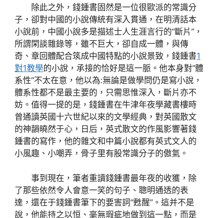
除此之外，錢鍾書固然是一位很歐派的常識分
子，卻對中國的小說傳統有深入貫通，在明清話本
小說前，中國小說多是描述士人生涯言行的“斷片”，
所謂閑談雜錄等，雖不巨大，卻自成一體，與傳
奇、章回體配合筑成中國特點的小說景致，錢鍾書
1
對1教學
的小說，承接的恰好是這一脈。他本身對“體
系性”不太在意，他以為:無論是做學問仍是寫小說，
體系性都不是最主要的，只需思惟深入，斷片亦不
妨。值得一提的是，錢鍾書在牛津年夜學藏書樓時
曾通讀英國十六世紀以來的文學經典，對英國散文
的神韻曉然于心，日后，英式散文的作風影響著錢
鍾書的寫作，他的雜文和中篇小說都有英式文人的
小風趣、小嘲弄，骨子里有股常識分子的傲氣。
事到現在，筆者重讀錢鍾書最年夜的收獲，除
了那些依然令人會意一笑的句子、聰明通透的表
達，還在于錢鍾書筆下的要害詞“甦醒”。這并不是
說，他能持之以恒、毫無瑕疵地做到這一點，而是