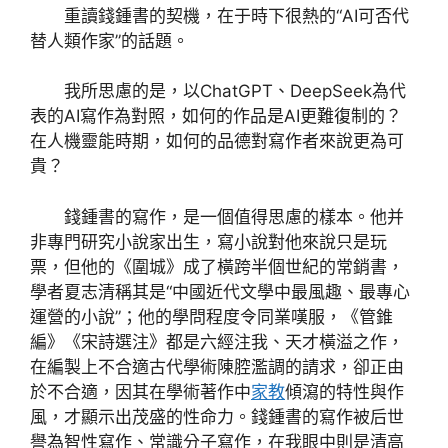
重讀錢鍾書的契機，在于時下很熱的“AI可否代
替人類作家”的話題。
我所思慮的是，以ChatGPT、DeepSeek為代
表的AI寫作為對照，如何的作品是AI更難復制的？
在人機靈能時期，如何的品德對寫作者來說更為可
貴？
錢鍾書的寫作，是一個值得思慮的樣本。他并
非專門研究小說家出生，寫小說對他來說只是玩
票，但他的《圍城》成了橫跨半個世紀的常銷書，
學者夏志清稱其是“中國近代文學中最風趣、最專心
運營的小說”；他的學問程度令同業嘆服，《管錐
編》《宋詩選注》都是六經注我、天才橫溢之作，
在編製上不合適古代學術陳腔濫調的請求，卻正由
於不合適，因其在學術著作中
家教
傾瀉的特性與作
風，才顯示出茂盛的性命力。錢鍾書的寫作被后世
譽為智性寫作、常識分子寫作，在我眼中則是清高