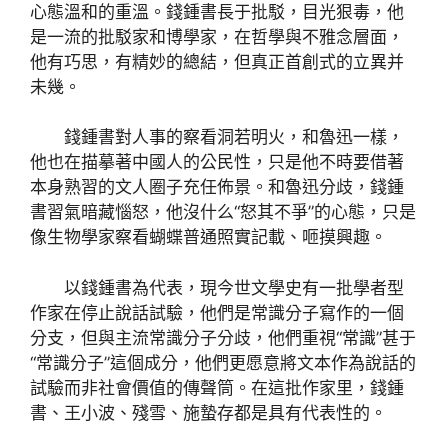
心態溫和的重溫。錢鍾書長于批駁，目光狠毒，他
是一流的批駁家和博學家，在哲學與不雅念層面，
他有巧思，有精妙的總結，但真正首創式的立異并
未幾。
錢鍾書對人事的察看洞若明火，和魯迅一樣，
他也在描摹著中國人的公民性，只是他不時要借著
本身熟習的文人圈子充任佈景。和魯迅分歧，錢鍾
書習氣暗藏惱怒，他沒什么“怒其不爭”的心態，只是
像生物學家察看蝴蝶普通照實記載、咂摸興趣。
以錢鍾書為代表，現今世文學史有一批學者型
作家在停止說話試驗，他們是常識分子寫作的一個
分支，但與主流常識分子分歧，他們重視“常識”甚于
“常識分子”這個成分，他們更愿意將文本作為說話的
試驗而非社會價值的傳聲筒。在這批作家里，錢鍾
書、王小波、殘雪、施蟄存都是具有代表性的。