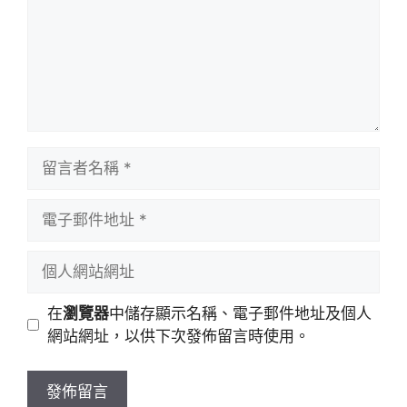
留
言
者
電
名
子
稱
郵
個
件
人
地
網
在
瀏覽器
中儲存顯示名稱、電子郵件地址及個人
址
站
網站網址，以供下次發佈留言時使用。
網
址