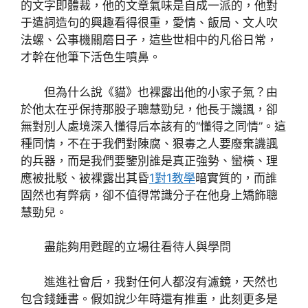
的文字即體裁，他的文章氣味是自成一派的，他對
于遣詞造句的興趣看得很重，愛情、飯局、文人吹
法螺、公事機關磨日子，這些世相中的凡俗日常，
才幹在他筆下活色生噴鼻。
但為什么說《貓》也裸露出他的小家子氣？由
於他太在乎保持那股子聰慧勁兒，他長于譏諷，卻
無對別人處境深入懂得后本該有的“懂得之同情”。這
種同情，不在于我們對陳腐、狠毒之人要廢棄譏諷
的兵器，而是我們要鑒別誰是真正強勢、蠻橫、理
應被批駁、被裸露出其昏
1對1教學
暗實質的，而誰
固然也有弊病，卻不值得常識分子在他身上矯飾聰
慧勁兒。
盡能夠用甦醒的立場往看待人與學問
進進社會后，我對任何人都沒有濾鏡，天然也
包含錢鍾書。假如說少年時還有推重，此刻更多是