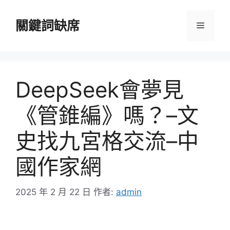
跳
至
關鍵詞缺席
選
主
要
單
內
容
DeepSeek會夢見
《管錐編》嗎？–文
史找九宮格交流–中
國作家網
2025 年 2 月 22 日
作者:
admin