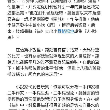
吾說：“西諦師長教師和我向他討取《圍城》連載，
他批准了，并約定從創刊號升引一年的篇幅連載完
這部長篇。”但在創刊號組版時，錢鍾書以來不及繕
寫為由，請求延期頒發《圍城》，作為抵償，他給
李健吾發往中篇小說《貓》，博得后者觀賞。后
來，錢鍾書將《貓》支出小
舞蹈場地
說集《人·獸·
鬼》。
在這篇小說里，錢鍾書有信手拈來、天馬行空
的比方，也有寥寥幾筆就浮現出來的人世荒謬。錢
鍾書也能將平凡的景不雅寫得饒風趣味。在他的筆
下，掉往首都位置的北平“好像一個亂七八糟的舊貨
攤改稱為五顏六色的古玩展”。
小說家弋船曾玩笑：作家可以分為一手作家和
二手作家，一手靠生涯，二手靠想象。錢鍾書的留
學經過的事況使他對留洋分子有親身領會。在小說
《貓》中，錢鍾書描述得最正確的是懷揣洋墨水的