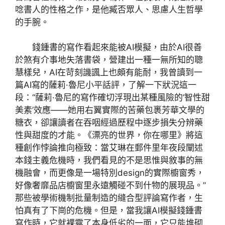
唸書人的性格之作，是他臧否眾人、思慮人生哲學
的手腕。
錢鍾書的寫作看起來能被AI模擬，由於AI很善
於煞有介事地失落書袋，營建出一種一無所知的聰
慧樣兒，AI在苛刻譏諷上也頗有能耐，我曾讀到一
篇AI寫的薩莉·魯尼小平話評，了解一下狀況這一
段：“薩莉·魯尼的寫作確切浮現出某種風險的‘智性甜
美素’效應——她用右翼實際的苦藥包裹芳華文學的
糖衣，卻讓讀者在吞咽經過歷程中逐步損失分辨藥
性與甜度的才能。《漂亮的世界，你在哪里》將這
種創作悖論推向極致：當艾琳在郵件里年夜段闡述
本錢主義危機時，我們看見的不是思惟與敘事的無
機融會，而更像是一場特別design的實際櫥窗秀，
好像奢靡品店櫥窗里永遠觸碰不到什物的展現品。”
那些被學術機制批量制造的縫合型評論寫作者，生
怕真有了下崗的危機。但是，當我讓AI模擬錢鍾書
寫作時，它就裸露了本身低劣的一面，它只能堆砌