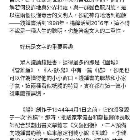
解若何狡詐地與外界相處，與一群變色龍周旋。是
以這兩個很懂毒舌的文明人，卻能神奇地活到遐齡
——錢鍾書活到1998年，楊絳活到2016年，這不得
不說是一種人生的聰明，也能管窺文人的二重性。
好玩是文字的重要興趣
眾人議論錢鍾書，談得最多的即是《圍城》
《管錐編》，《人·獸·鬼》中有一篇《貓》，卻是也
可以作為懂得他的小小窗口。錢鍾書的聰慧和小家
子氣，這兩種看似牴觸的特質，實在都在這一篇小
說里顯露無遺。
《貓》創作于1944年4月1日之前，它的頒發源
于一次“拖稿”。那時，批駁家李健吾和鄭振鐸師長教
師配合謀劃出書文學雜志《文藝回復》，二人預備
向錢鍾書約稿，底本敲定刊載小說《圍城》，李健