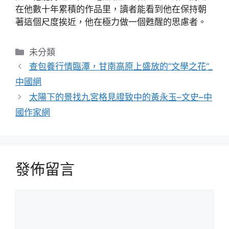
在他數十年累積的作品里，讀者能看到他在保持朝
著這個尺度挨近，他在極力做一個甦醒的思慮者。
分
未分類
類
查包養行情臨潭，甘南高原上盛放的“文學之花”_
中國網
太陽下的景找九宮格見證致中的黃永玉–文史–中
國作家網
發佈留言
留
言