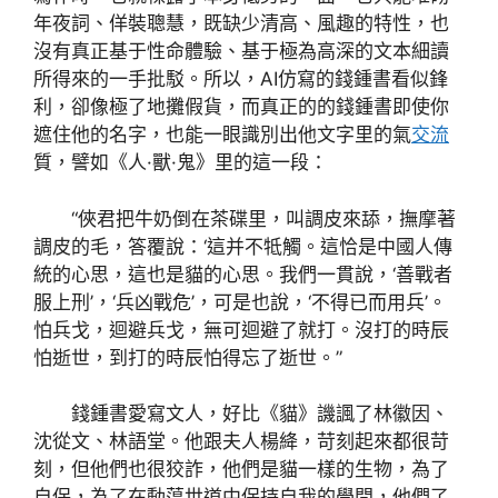
年夜詞、佯裝聰慧，既缺少清高、風趣的特性，也
沒有真正基于性命體驗、基于極為高深的文本細讀
所得來的一手批駁。所以，AI仿寫的錢鍾書看似鋒
利，卻像極了地攤假貨，而真正的的錢鍾書即使你
遮住他的名字，也能一眼識別出他文字里的氣
交流
質，譬如《人·獸·鬼》里的這一段：
“俠君把牛奶倒在茶碟里，叫調皮來舔，撫摩著
調皮的毛，答覆說：‘這并不牴觸。這恰是中國人傳
統的心思，這也是貓的心思。我們一貫說，‘善戰者
服上刑’，‘兵凶戰危’，可是也說，‘不得已而用兵’。
怕兵戈，迴避兵戈，無可迴避了就打。沒打的時辰
怕逝世，到打的時辰怕得忘了逝世。”
錢鍾書愛寫文人，好比《貓》譏諷了林徽因、
沈從文、林語堂。他跟夫人楊絳，苛刻起來都很苛
刻，但他們也很狡詐，他們是貓一樣的生物，為了
自保，為了在動蕩世道中保持自我的學問，他們了