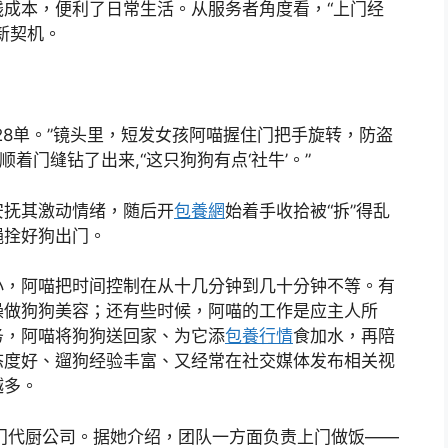
成本，便利了日常生活。从服务者角度看，“上门经
新契机。
28单。”镜头里，短发女孩阿喵握住门把手旋转，防盗
着门缝钻了出来,“这只狗狗有点‘社牛’。”
安抚其激动情绪，随后开
包養網
始着手收拾被“拆”得乱
绳拴好狗出门。
小，阿喵把时间控制在从十几分钟到几十分钟不等。有
澡做狗狗美容；还有些时候，阿喵的工作是应主人所
务，阿喵将狗狗送回家、为它添
包養行情
食加水，再陪
态度好、遛狗经验丰富、又经常在社交媒体发布相关视
越多。
门代厨公司。据她介绍，团队一方面负责上门做饭——