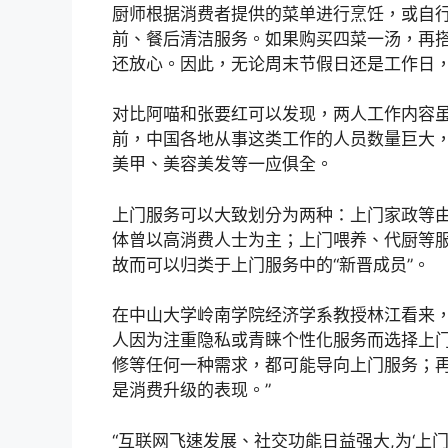
厨师根据消费者提供的菜单进行烹饪，或自
前、餐后清洁服务。如果购买四菜一汤，再
还放心。因此，无论周末节假日还是工作日
对比阿喵和张要红可以发现，两人工作内容
前，中国各地从事这类工作的人员数量巨大，
美甲、美容美发等一应俱全。
上门服务可以大致划分为两种：上门家政等
体曾以高消费人士为主；上门喂养、代厨等服
故而可以归类于上门服务中的“新晋成员”。
在中山大学岭南学院经济学系教授林江看来，
人因为注重隐私或青睐个性化服务而选择上
修等任何一种需求，都可能导向上门服务；
是消费升级的表现。”
“互联网飞速发展、社交功能日益强大,为‘上