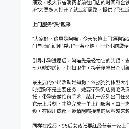
细致，极大节省消费者前往门店的时间和金钱
济”为更多人打开了就业新思路，提供了职业
上门服务“热”起来
“大家好，这里是阿喵。今天安排上门遛狗第
门与墙面间刚“裂开”一条小缝，一个小脑袋便顺
引导小狗进屋后，阿喵先是轻拍它的头顶、
七八糟的房间，打扫卫生，接着便拿出牵引
最主要的外出活动是遛狗。依据狗狗体型大
时遛狗不是主要任务，她要带狗到店剪毛洗
托，带狗去做绝育手术。结束一系列出门任
它玩上片刻，才算完成一单上门服务。由于
频，在四川成都，邀请阿喵接单的顾客越来
同样在成都，95后女孩张要红经营着一家上