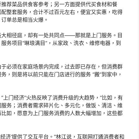
行推荐菜品供食客参考；另一方面提供代买食材和餐
搭配整套服务，合计不过百元左右，便宜又实惠，吃得
，订单总是相当火爆。
虽大相径庭，却有一处共同点——那就是上门服务。目
服务项目“琳琅满目”，从家政、洗衣、维修电器，到
由于必须在家庭场景内完成，过去即已存在，但消费群
务，则是将以前只能在门店进行的服务 “搬”到家中，
“上门经济”火热反映了消费升级的大趋势，“比如，有
门服务；消费者需求碎片化、多元化，做饭、清洁、维
再比如，愿意为上门服务消费的人数大幅增加，这些都
门经济’提供了交互平台。”林江说，互联网打通消费者和