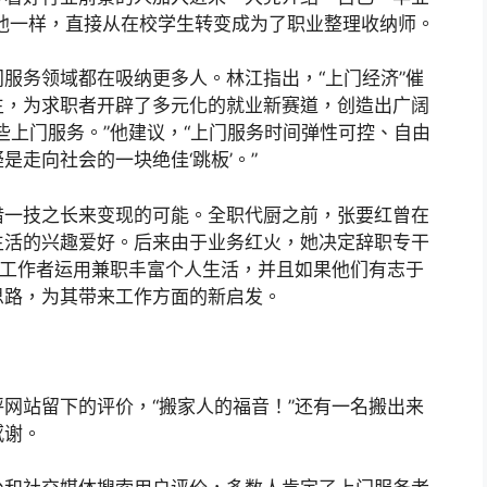
他一样，直接从在校学生转变成为了职业整理收纳师。
服务领域都在吸纳更多人。林江指出，“上门经济”催
生，为求职者开辟了多元化的就业新赛道，创造出广阔
些上门服务。”他建议，“上门服务时间弹性可控、自由
走向社会的一块绝佳‘跳板’。”
借一技之长来变现的可能。全职代厨之前，张要红曾在
生活的兴趣爱好。后来由于业务红火，她决定辞职专干
已工作者运用兼职丰富个人生活，并且如果他们有志于
思路，为其带来工作方面的新启发。
网站留下的评价，“搬家人的福音！”还有一名搬出来
感谢。