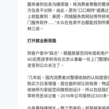
服务者的信息沟通渠道，将消费者零散的需
方信息不对称。由此，原先“口口相传”或通
上就能搜到：美团、同城服务类网站等传统
门服务软件……“大众在各类平台都能找到所
林江说。
打开就业新思路
到客户家中“踩点”，根据房屋空间布局和用
90后男孩李昕亮在北京从事着一份上门整理
发受到公众关注了。
“几年前，国内消费者对整理收纳的认知度很
购买力日渐增强，居住面积却比较有限，物
收纳师为家庭空间做规划设计，所以包括我们
李昕亮告诉记者，2019年公司接待过300多
业务量快速增长，随之而来的，就是越来越