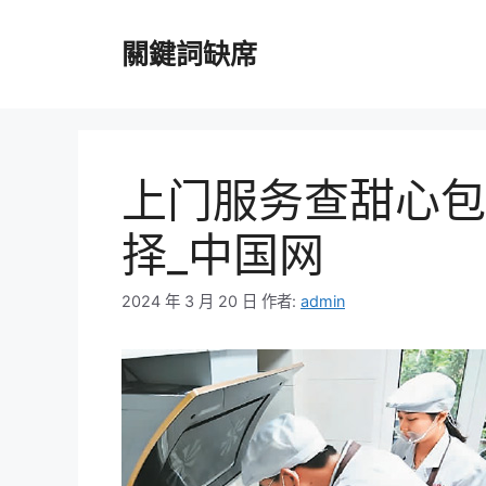
跳
至
關鍵詞缺席
主
要
內
容
上门服务查甜心包
择_中国网
2024 年 3 月 20 日
作者:
admin