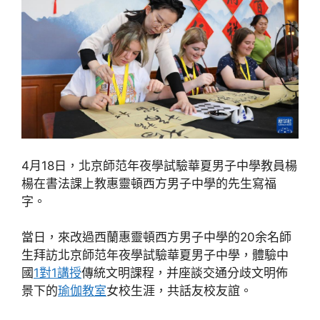
4月18日，北京師范年夜學試驗華夏男子中學教員楊
楊在書法課上教惠靈頓西方男子中學的先生寫福
字。
當日，來改過西蘭惠靈頓西方男子中學的20余名師
生拜訪北京師范年夜學試驗華夏男子中學，體驗中
國
1對1講授
傳統文明課程，并座談交通分歧文明佈
景下的
瑜伽教室
女校生涯，共話友校友誼。