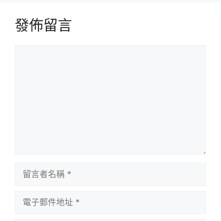
發佈留言
留
言
留
言
者
電
名
子
稱