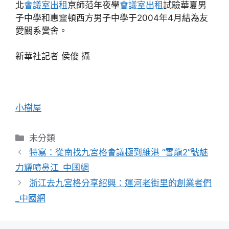
北
會議室出租
京師范年夜學
會議室出租
試驗華夏男
子中學和惠靈頓西方男子中學于2004年4月結為友
愛關系黌舍。
新華社記者 侯俊 攝
小樹屋
分
未分類
類
特寫：從南找九宮格會議極到維港 “雪龍2”號魅
力耀噴鼻江_中國網
浙江去九宮格分享紹興：運河老街里的創業者們
_中國網