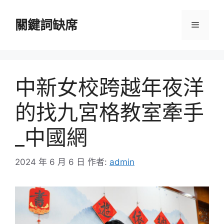
跳
至
關鍵詞缺席
選
主
要
單
內
容
中新女校跨越年夜洋
的找九宮格教室牽手
_中國網
2024 年 6 月 6 日
作者:
admin