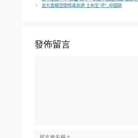
去九宮格空間传承非遗 土布生“花”_中国网
發佈留言
留
言
留