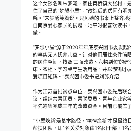
这个女孩名叫朱梦曦，家住黄桥镇大张村，是泰
住了自己的“梦想小屋”。“改造后的房间有明
馨。”朱梦曦笑着说。只见她的书桌上整齐地
自南京爱心家长的捐赠，她平时很喜欢读书，
傲。
“梦想小屋”源于2020年年底泰兴团市委发起
的事实无人抚养儿童。针对他们居住条件简
的居住空间，按照‘三面改造、六物到位’的
床、衣柜、学习桌等生活用品，并以‘梦想小屋
爱项目矩阵。”泰兴团市委书记刘苏介绍。
作为江苏首批试点单位，泰兴团市委先后联
议，组织共青团员、青联委员、青年企业家等
率先筹集完成三年的改造资金。目前已覆盖了1
“‘小屋焕新’是基本路径，‘精神焕新’才是最终
帮扶团队，即1名关爱对象由1名团干部、1