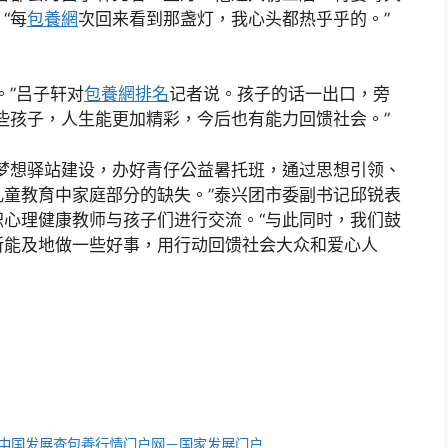
“每
包養網
次回来看到那盏灯，我心头都热乎乎的。”
。”吕子轩对
包養網排名
记者说。孩子的话一出口，旁
些孩子，人生能更加精彩，今后也有能力回馈社会。”
梦想驿站建设，办好青仔公益暑托班，通过思想引领、
童教育中家庭部分的缺失。”泰兴团市委副书记邱锐表
心理健康教师与孩子们进行交流。“与此同时，我们鼓
所能及地做一些好事，用行动回馈社会大众和爱心人
”_中国发展查包養行情门户网－国家发展门户