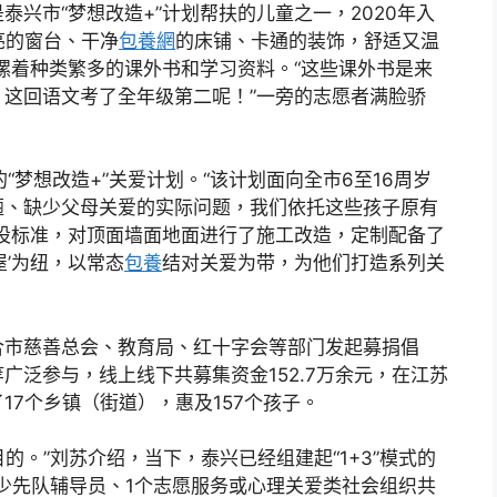
兴市“梦想改造+”计划帮扶的儿童之一，2020年入
亮的窗台、干净
包養網
的床铺、卡通的装饰，舒适又温
摞着种类繁多的课外书和学习资料。“这些课外书是来
这回语文考了全年级第二呢！”一旁的志愿者满脸骄
的“梦想改造+”关爱计划。“该计划面向全市6至16周岁
陋、缺少父母关爱的实际问题，我们依托这些孩子原有
建设标准，对顶面墙面地面进行了施工改造，定制配备了
’为纽，以常态
包養
结对关爱为带，为他们打造系列关
合市慈善总会、教育局、红十字会等部门发起募捐倡
广泛参与，线上线下共募集资金152.7万余元，在江苏
7个乡镇（街道），惠及157个孩子。
目的。”刘苏介绍，当下，泰兴已经组建起“1+3”模式的
名少先队辅导员、1个志愿服务或心理关爱类社会组织共