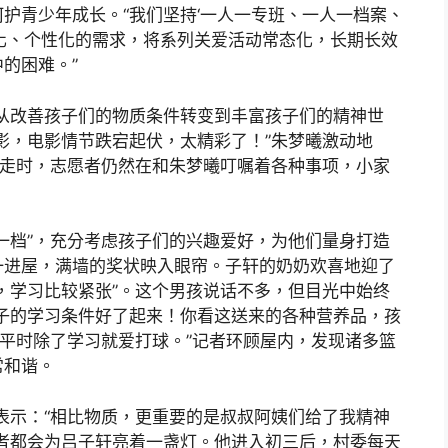
护青少年成长。“我们坚持‘一人一专班、一人一档案、
化、个性化的需求，将系列关爱活动常态化，长期长效
的困难。”
从改善孩子们的物质条件转变到丰富孩子们的精神世
影，电影情节跌宕起伏，太精彩了！”朱梦曦激动地
临走时，志愿者仍然在和朱梦曦叮嘱着各种事项，小家
一档”，充分考虑孩子们的兴趣爱好，为他们量身打造
一进屋，满墙的奖状映入眼帘。子轩的奶奶欢喜地迎了
，学习比较紧张”。这个男孩说话不多，但目光中始终
子的学习条件好了起来！你看这送来的各种营养品，孩
子平时除了学习就爱打球。”记者环顾屋内，发现诸多篮
常和谐。
轩表示：“相比物质，更重要的是叔叔阿姨们给了我精神
者都会为吕子轩亮着一盏灯。他进入初三后，村委每天