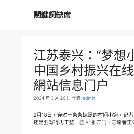
跳
至
關鍵詞缺席
主
要
內
容
江苏泰兴：“梦想
中国乡村振兴在线
網站信息门户
2024 年 3 月 26 日
作者:
admin
2月18日，穿过一条条蜿蜒的村间小道，记者
还是要写得再工整一些。”推开门，志愿者正