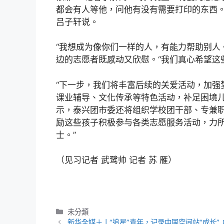
都会有人等他，问他有没有需要打印的东西。
吕子轩说。
“我想成为像你们一样的人，有能力帮助别人
边的志愿者既感动又欣慰。“我们真心希望这
“下一步，我们将丰富后续的关爱活动，加强
课业辅导、文化传承等特色活动，补足困境儿
示，泰兴团市委还将组织学校团干部、专兼职
励这些孩子积极参与各类志愿服务活动，力
士。”
（见习记者 武鹭帅 记者 苏 雁）
分
未分類
類
新华全媒＋丨“追星”青年，记录中国空间站“成长