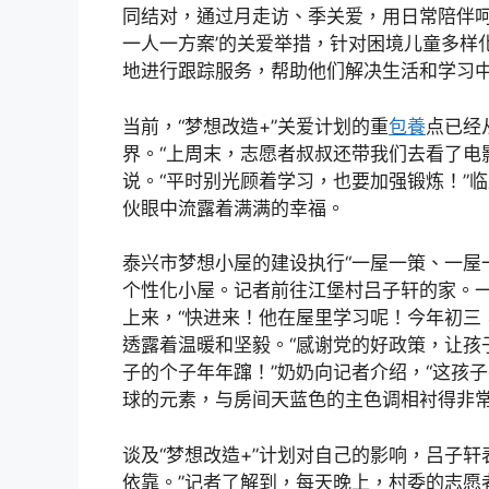
同结对，通过月走访、季关爱，用日常陪伴呵
一人一方案’的关爱举措，针对困境儿童多样
地进行跟踪服务，帮助他们解决生活和学习中
当前，“梦想改造+”关爱计划的重
包養
点已经
界。“上周末，志愿者叔叔还带我们去看了电
说。“平时别光顾着学习，也要加强锻炼！”
伙眼中流露着满满的幸福。
泰兴市梦想小屋的建设执行“一屋一策、一屋
个性化小屋。记者前往江堡村吕子轩的家。
上来，“快进来！他在屋里学习呢！今年初三
透露着温暖和坚毅。“感谢党的好政策，让孩
子的个子年年蹿！”奶奶向记者介绍，“这孩
球的元素，与房间天蓝色的主色调相衬得非
谈及“梦想改造+”计划对自己的影响，吕子
依靠。”记者了解到，每天晚上，村委的志愿