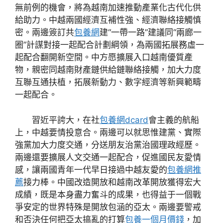
無前例的機會，將為越南加速推動產業化古代化供
給助力。中越兩國經濟互補性強、經濟聯絡接觸慎
密。兩邊簽訂共
包養網
建“一帶一路”建議同“兩廊一
圈”計謀對接一起配合計劃綱領，為兩國拓展務虛一
起配合翻開新空間。中方愿擴展入口越南優質產
物，親密同越南財產鏈供給鏈聯絡接觸，加大力度
互聯互通扶植，拓展新動力、數字經濟等新興範疇
一起配合。
習近平誇大，在社
包養網dcard
會主義的航船
上，中越要情投意合。兩邊可以就思惟建黨、實際
強黨加大力度交通，分送朋友治黨治國理政經歷。
兩邊還要擴展人文交通一起配合，促進國民友愛情
感，讓兩國青年一代早日接過中越友愛的
包養網推
薦
接力棒。中國改造開放和越南改革開放獲得宏大
成績，既是本身盡力奮斗的成果，也得益于一個戰
爭安定的世界特殊是開放包涵的亞太。兩邊要警戒
和否決任何把亞太搞亂的打算
包養一個月價錢
，加