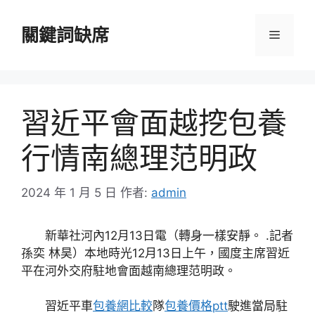
跳
至
關鍵詞缺席
選
主
要
單
內
容
習近平會面越挖包養
行情南總理范明政
2024 年 1 月 5 日
作者:
admin
新華社河內12月13日電（轉身一樣安靜。 .記者
孫奕 林昊）本地時光12月13日上午，國度主席習近
平在河外交府駐地會面越南總理范明政。
習近平車
包養網比較
隊
包養價格ptt
駛進當局駐