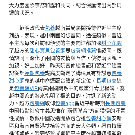
大力度國際事務和諧和共同，配合保護傑出內部周
遭的狀況。
范明政代表
包養
越南當局熱鬧接待習近平主席
到訪，表現，越中兩國幻想雷同、途徑類似，習近
平主席每次拜訪和頒發的主要闡述都加深
甜心花園
了越方的
甜心寶貝包養網
思
包養網推薦
惟認同、感
情認同，深化了兩國的友情與互信，使得兩國親上
加親、好上加好。昨天阮富仲總書記和習近平總書
記從計
長期包養
謀高度斷定了構建具有計謀意
包養
甜心網
義的越中命運配合體的新定位，
長期包養
這
是
包養網VIP
兩黨兩國關系中的嚴重汗青里程碑，為
越中關系的將來指明了標的目的，注進了新的動
力。越方
包養網
敬仰
包養app
習近平新時期
長期包養
中國特點社會主義思惟在“兩個聯合”方面獲得的汗青
性成績，敬佩中國改造開放包含雄
包養甜心網
安新
區和海南自貿港扶植等方面的宏大停頓，愿意持續
進修鑒戒。我完整贊成習近平主席在越南媒體頒發