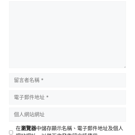
留
言
留
言
者
電
名
子
稱
郵
個
件
人
地
網
在
瀏覽器
中儲存顯示名稱、電子郵件地址及個人
址
站