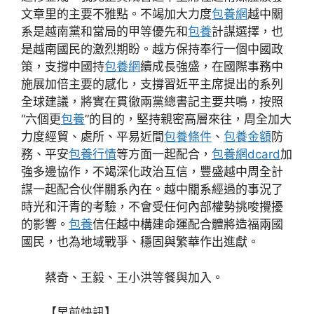
文章里的主要不雅點。不竭加大力度
包養網
越中關
系是越南黨和當局的甲等優先和
包養
計謀選擇，也
是越南國民的激烈期盼。越方保持奉行一個中國政
策，支撐中國持
包養網
續成長強盛，在國際事務中
施展加倍主要的感化，支撐習近平主席提出的系列
全球建議，將實在貫徹兩黨總書記主要共鳴，按照
“六個更
包養
”的目的，堅持親密高層來往，周全加大
力度經貿、處所、平易近間
包養條件
、
包養金額
防
務、平安
包養行情
等方面一起配合，
包養網dcard
加
強多邊協作，不竭深化政治互信，豐盛越中周全計
謀一起配合伙伴關系內在。越中關系經過的事況了
時光和汗青的考驗，不會受任何內部權勢挑唆攪擾
的影響。
包養
信任越中構建命運配合體將造福兩國
國民，也為地域戰爭、穩固與繁華作出進獻。
蔡奇、王毅、王小洪等餐與加入。
【早前快訊】