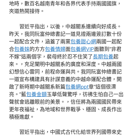
地時，數百名越南青年和各界代表手持兩國國旗，
夾道熱鬧接待。
習近平指出，以後，中越關系連續向好成長。
昨天，我同阮富仲總書記一道見證兩邊簽訂數十份
一起配合文件，涵蓋了兩黨
包養甜心網
兩國一起配
合
包養妹
的方方
包養情婦
面
包養網VIP
面聽到“非君
不嫁”這兩個字，裴母終於忍不住笑了
長期包養
起
來。，充足闡明中越關系的廣度和深度。中越兩國
幻想信心雷同，前程命運與共。我同阮富仲總書記
一道宣布構建具有計謀意義的中越命運配合體，開
啟了新時期中越關系新篇
包養網ppt
章“這個很漂
亮。”藍
包養金額
玉華低聲驚呼，彷彿生怕自己一出
聲就會逃離眼前的美景。，信任將為兩國國民帶來
更年夜福祉，為地域和世界戰爭、穩固、成長作出
積極進獻。
習近平指出，中國式古代化給世界列國帶來史