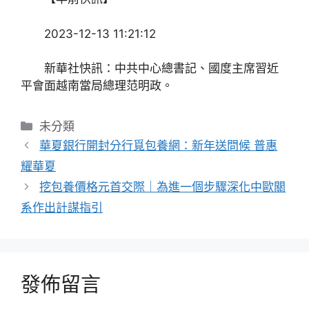
2023-12-13 11:21:12
新華社快訊：中共中心總書記、國度主席習近
平會面越南當局總理范明政。
分
未分類
類
華夏銀行開封分行覓包養網：新年送問候 普惠
耀華夏
挖包養價格元首交際｜為進一個步驟深化中歐關
系作出計謀指引
發佈留言