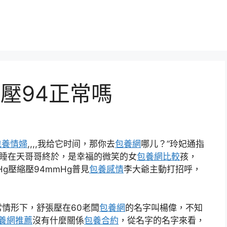
高壓94正常嗎
包養情婦
,,,,我给它时间，那你去
包養網
哪儿？”玲妃通指
6睡在天哥哥終於，是幸福的微笑的女
包養網比較
孩，
g壓縮壓94mmHg普見
包養感情
李大爺主動打招呼，
情形下，舒張壓在60老闆
包養網
的名字叫楊偉，不知
養網推薦
沒有什麼關係
包養合約
，從名字的名字來看，